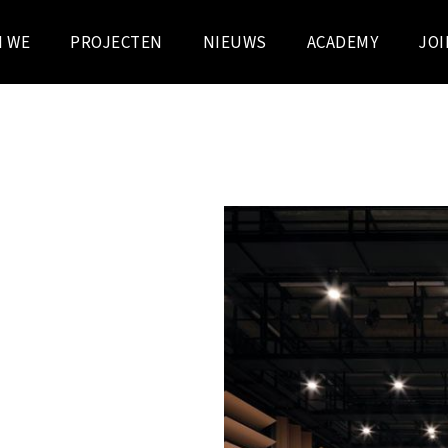
N WE
PROJECTEN
NIEUWS
ACADEMY
JOI
RBOUW
, het hart en de ziel van de
an complexe gebouwen
 wat expertise.