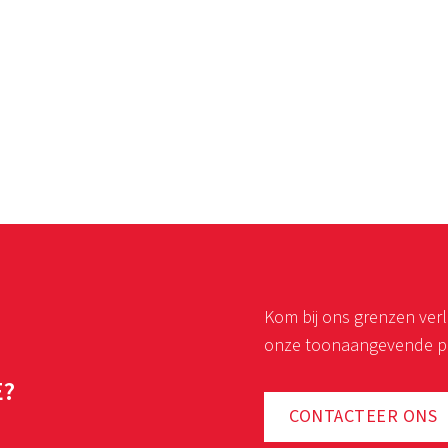
Kom bij ons grenzen ver
onze toonaangevende pr
E?
CONTACTEER ONS