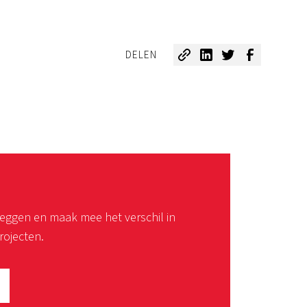
DELEN
leggen en maak mee het verschil in
ojecten.