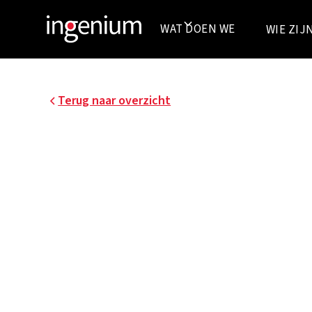
WAT DOEN WE
WIE ZIJ
Terug naar overzicht
PORTFOLIO THEATE
Cultuur is de artistieke zuurstof voor het hoofd
mens. Het plannen, ontwerpen en bouwen v
voor dans, muziek en theater vergt echter heel