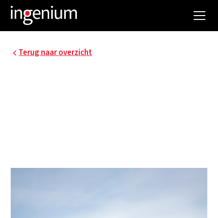
Terug naar overzicht
ASTOR GEEL -
PROEFPROJECTZORG
In Geel heeft de vzw Astor een woonzorgcluster
opgericht die in totaal 116 assistentiewoningen
en 52 groepskamers omvat.