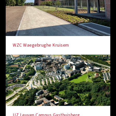
WZC Waegebrughe Kruisem
UZ Leuven Campus Gasthuisberg