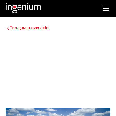
Terug naar overzicht
AZ GROENINGE
MASTERPLAN
ENERGIE
Ingenium ondersteunde AZ Groeninge bij de
opmaak van een ‘Masterplan energie’ met
concrete doelstellingen richting 2030 én de
verdere toekomst.