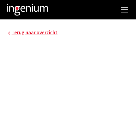
Terug naar overzicht
UZ GASTHUISBERG
LEUVEN - BIOBANK
O&N4
Als één van de finale stappen van UZ Leuven - KU
Leuven in de centralisatie van hun biobanken,
bouwt UZ Leuven een nieuwe faciliteit. Ingenium
staat in voor de conceptbepaling, het technisch
ontwerp, de werfopvolging alsook voor de