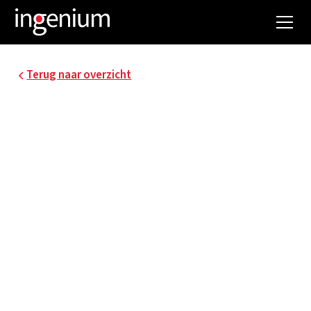
Terug naar overzicht
ORANGE DATACENTER
BORDET KOELING
Vervanging en optimalisatie koudeproductie en -
distributie datacenter Bordet Orange. Analyse
meest energie-efficiënte oplossing voor
koudeproductie en analyse tot welk vermogen
de bestaande distributieleidingen kunnen
transporteren. Studie dient zo opgemaakt dat de
werken dienen uitgevoerd te worden zonder