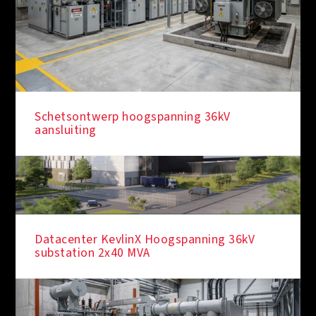
Schetsontwerp hoogspanning 36kV
aansluiting
Datacenter KevlinX Hoogspanning 36kV
substation 2x40 MVA