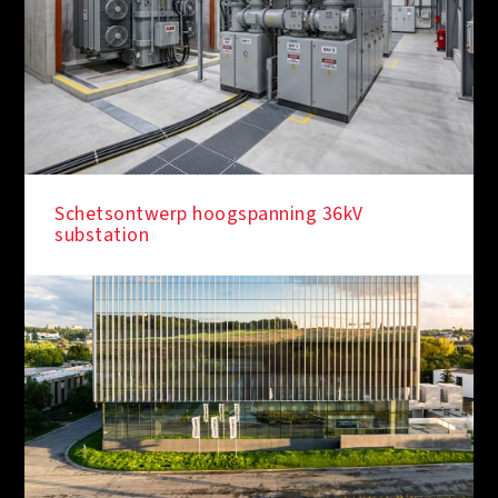
Schetsontwerp hoogspanning 36kV
substation