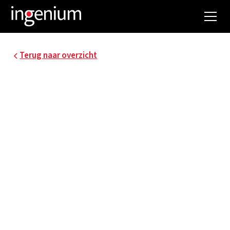
Terug naar overzicht
WARMTENET VEURNE
- WVI
Het doel van deze opdracht was om een
mogelijke uitbreiding van het warmtenet van
Veurne met restwarmte van Pepsico (Croky
chips) te onderzoeken. Hierbij werd de koppeling
van bedrijven, tertiaire sector, publieke
gebouwen,… onderzocht. Dit onderzoek
omvatte zowel een technische als financiële