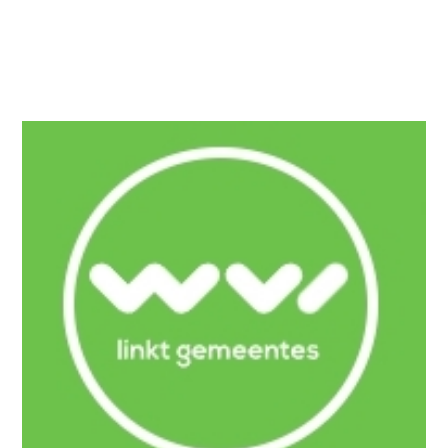
haalbaarheidsstudie van de uitbreiding van het
warmtenet alsook een juridische studie omtrent
het opzetten van een energiegemeenschap
rondom dit warmtenet.