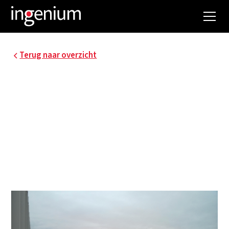
Terug naar overzicht
MASTERPLAN
LEDEGANCK, UGENT
Het project "Masterplan Faculteit
Wetenschappen" voor de Universiteit Gent
bestaat uit een grondige renovatie van het
complex Ledeganck te Gent.