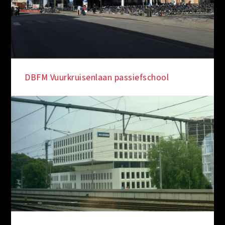
UGent - Technicum
DBFM Vuurkruisenlaan passiefschool