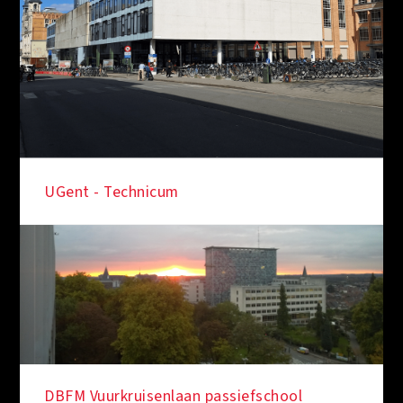
UGent - Technicum
Masterplan Ledeganck, UGent
DBFM Vuurkruisenlaan passiefschool